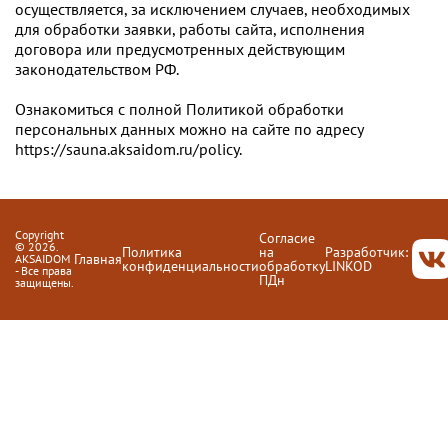
осуществляется, за исключением случаев, необходимых
для обработки заявки, работы сайта, исполнения
договора или предусмотренных действующим
законодательством РФ.
Ознакомиться с полной
Политикой обработки
персональных данных
можно на сайте по адресу
https://sauna.aksaidom.ru/policy.
Copyright
Согласие
© 2026.
Политика
на
Разработчик:
Главная
AKSAIDOM
конфиденциальности
обработку
LINKOD
ВКонт
- Все права
ПДн
защищены.